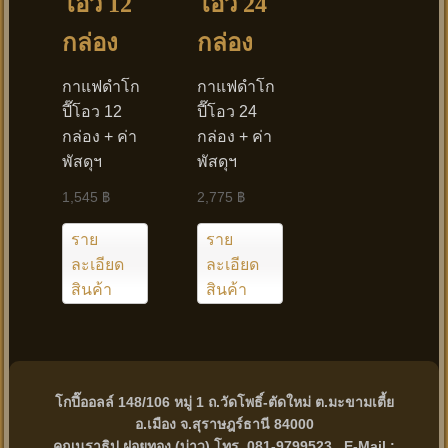
โอว 12
โอว 24
กล่อง
กล่อง
กาแฟดำโก
กาแฟดำโก
ปี๊โอว 12
ปี๊โอว 24
กล่อง + ค่า
กล่อง + ค่า
พัสดุฯ
พัสดุฯ
1,545 ฿
2,775 ฿
ราย
ราย
ละเอียด
ละเอียด
สินค้า
สินค้า
โกปี๊ออลล์ 148/106 หมู่ 1 ถ.วัดโพธิ์-ตัดใหม่ ต.มะขามเตี้ย
อ.เมือง จ.สุราษฎร์ธานี 84000
คุณนราธิป ฝอยทอง (บ่าว) โทร. 081-9799523 , E-Mail :