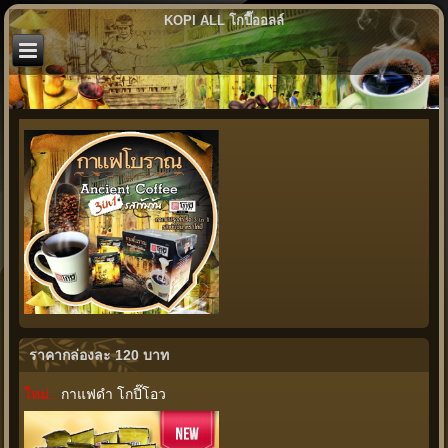
KOPI ALL โกปี๊ออลล์
ราคากล่องละ 120 บาท
ใหม่..
กาแฟดำ โกปี๊โอว