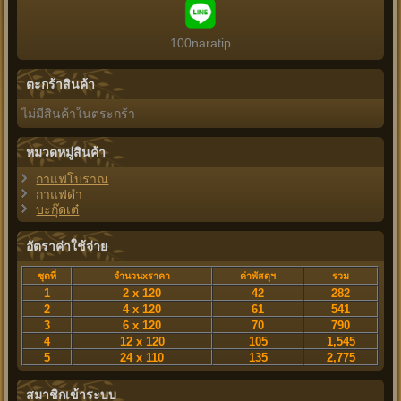
100naratip
ตะกร้าสินค้า
ไม่มีสินค้าในตระกร้า
หมวดหมู่สินค้า
กาแฟโบราณ
กาแฟดำ
บะกุ๊ดเต๋
อัตราค่าใช้จ่าย
ชุดที่
จำนวนxราคา
ค่าพัสดุฯ
รวม
1
2 x 120
42
282
2
4 x 120
61
541
3
6 x 120
70
790
4
12 x 120
105
1,545
5
24 x 110
135
2,775
สมาชิกเข้าระบบ